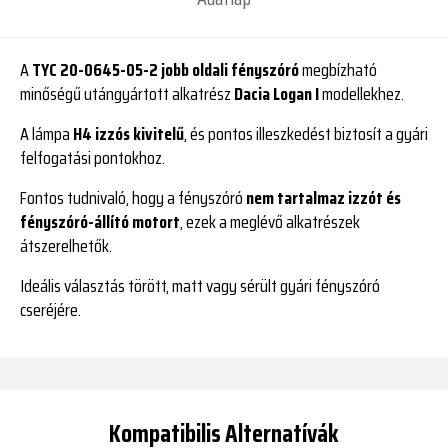
A
TYC 20-0645-05-2 jobb oldali fényszóró
megbízható
minőségű utángyártott alkatrész
Dacia Logan I
modellekhez.
A lámpa
H4 izzós kivitelű
, és pontos illeszkedést biztosít a gyári
felfogatási pontokhoz.
Fontos tudnivaló, hogy a fényszóró
nem tartalmaz izzót és
fényszóró-állító motort
, ezek a meglévő alkatrészek
átszerelhetők.
Ideális választás törött, matt vagy sérült gyári fényszóró
cseréjére.
Kompatibilis Alternatívák