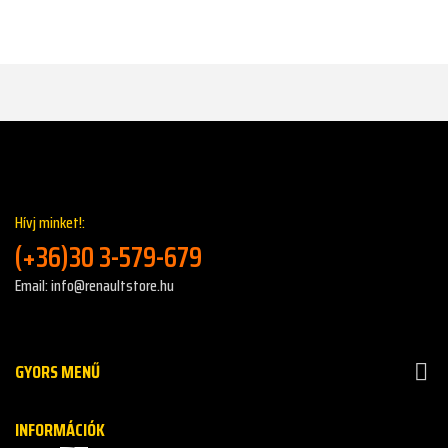
Hívj minket!:
(+36)30 3-579-679
Email: info@renaultstore.hu
GYORS MENŰ

INFORMÁCIÓK