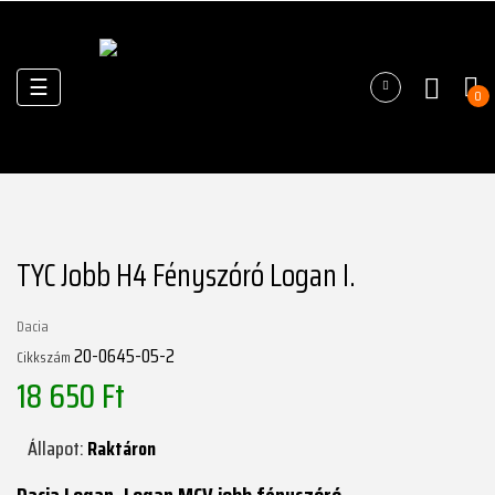
Váltás
☰
0
a
navigációhoz
TYC Jobb H4 Fényszóró Logan I.
Dacia
20-0645-05-2
Cikkszám
18 650 Ft
Állapot:
Raktáron