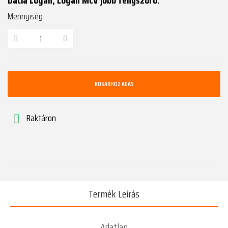
Dacia Logan, Logan MCV jobb fényszóró.
Mennyiség
KOSÁRHOZ ADÁS
Raktáron

Termék Leírás
Adatlap