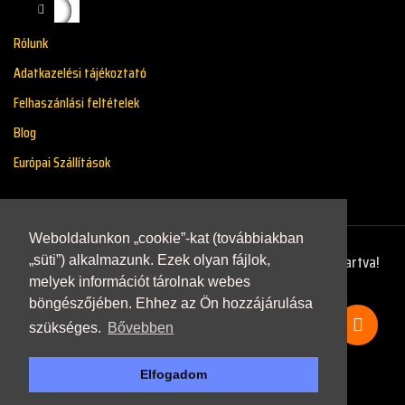
Rólunk
Adatkazelési tájékoztató
Felhaszánlási feltételek
Blog
Európai Szállítások
Weboldalunkon „cookie”-kat (továbbiakban
Copyright © 2021 - Renaultstore.hu - Minden Jog Fenntartva!
„süti”) alkalmazunk. Ezek olyan fájlok,
melyek információt tárolnak webes
böngészőjében. Ehhez az Ön hozzájárulása
szükséges.
Bővebben
Elfogadom