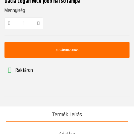
Dacia Logan MCV jobb hátsó lámpa
Mennyiség
KOSÁRHOZ ADÁS
Raktáron

Termék Leírás
Adatlap