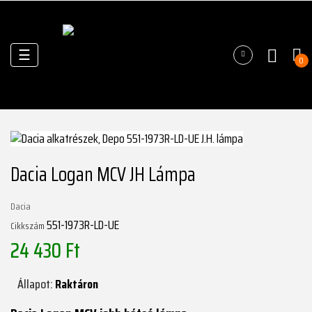
Váltás
☰
0
a
navigációhoz
Dacia Logan MCV JH Lámpa
Dacia
551-1973R-LD-UE
Cikkszám
24 430 Ft
Állapot:
Raktáron