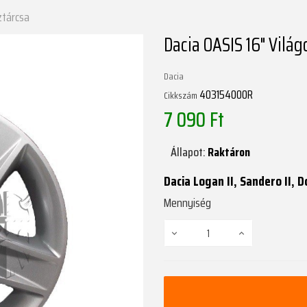
ztárcsa
Dacia OASIS 16" Világ
Dacia
403154000R
Cikkszám
7 090 Ft
Állapot:
Raktáron
Dacia Logan II, Sandero II, 
Mennyiség