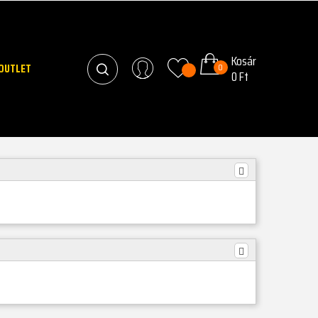
Kosár
OUTLET
0
0 Ft