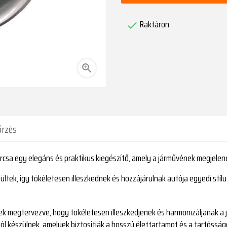
Raktáron


őrzés
rcsa egy elegáns és praktikus kiegészítő, amely a járművének megjelenés
ültek, így tökéletesen illeszkednek és hozzájárulnak autója egyedi stíl
tek megtervezve, hogy tökéletesen illeszkedjenek és harmonizáljanak a j
l készülnek, amelyek biztosítják a hosszú élettartamot és a tartósság