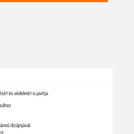
ét és védelmét is javítja.
usához.
ármű dizájnjával.
ot.