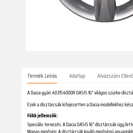
Termék Leírás
Adatlap
Alvázszám Ellen
A Dacia gyári 403154000R OASIS 16" világos szürke dísztá
Ezek a dísztárcsák kifejezetten a Dacia modellekhez kész
Főbb jellemzők:
Speciális tervezés:
A Dacia OASIS 16" dísztárcsák úgy let
Magas minőség:
A dísztárcsák kiváló minőségű anyagokbó