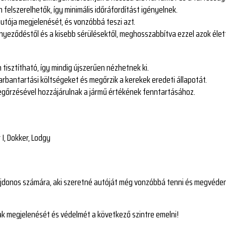
felszerelhetők, így minimális időráfordítást igényelnek.
utója megjelenését, és vonzóbbá teszi azt.
nyeződéstől és a kisebb sérülésektől, meghosszabbítva ezzel azok élet
tisztítható, így mindig újszerűen nézhetnek ki.
rbantartási költségeket és megőrzik a kerekek eredeti állapotát.
egőrzésével hozzájárulnak a jármű értékének fenntartásához.
r I, Dokker, Lodgy
lajdonos számára, aki szeretné autóját még vonzóbbá tenni és megvéden
ak megjelenését és védelmét a következő szintre emelni!