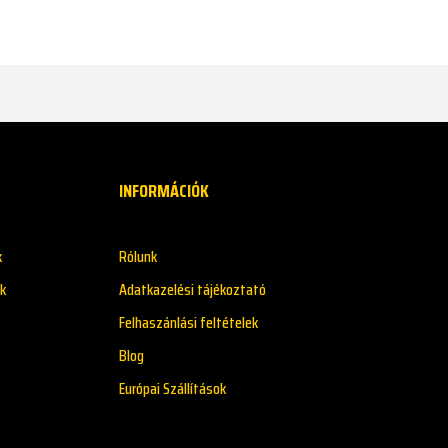
INFORMÁCIÓK
k
Rólunk
k
Adatkazelési tájékoztató
Felhaszánlási feltételek
Blog
Európai Szállítások