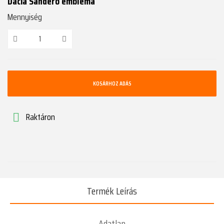
Dacia Sandero embléma
Mennyiség
KOSÁRHOZ ADÁS
Raktáron

Termék Leírás
Adatlap