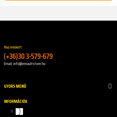
Hívj minket!:
(+36)30 3-579-679
Email: info@renaultstore.hu
GYORS MENŰ

INFORMÁCIÓK