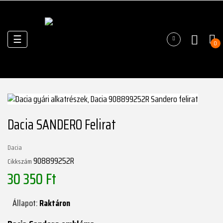
Váltás
☰
0
a
navigációhoz
Dacia SANDERO Felirat
Dacia
908899252R
Cikkszám
30 350 Ft
Állapot:
Raktáron