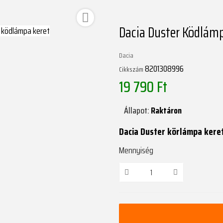

Dacia Duster Ködlám
Dacia
8201308996
Cikkszám
19 790 Ft
Állapot:
Raktáron
Dacia Duster körlámpa keret
Mennyiség