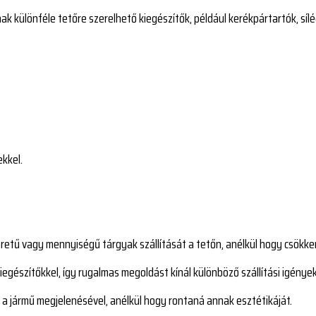
ak különféle tetőre szerelhető kiegészítők, például kerékpártartók, sí
kkel.
etű vagy mennyiségű tárgyak szállítását a tetőn, anélkül hogy csökke
iegészítőkkel, így rugalmas megoldást kínál különböző szállítási igénye
 a jármű megjelenésével, anélkül hogy rontaná annak esztétikáját.