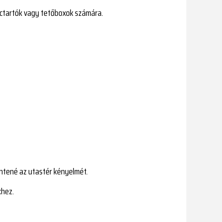
léctartók vagy tetőboxok számára.
ntené az utastér kényelmét.
khez.