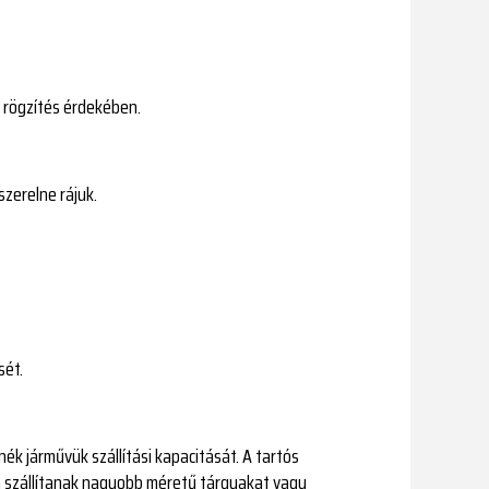
l rögzítés érdekében.
szerelne rájuk.
sét.
ék járművük szállítási kapacitását. A tartós
n szállítanak nagyobb méretű tárgyakat vagy