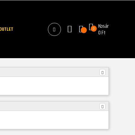
Kosár
OUTLET
0
0 Ft