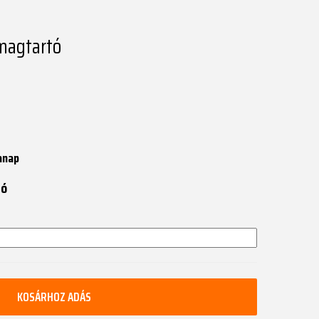
magtartó
anap
tó
KOSÁRHOZ ADÁS