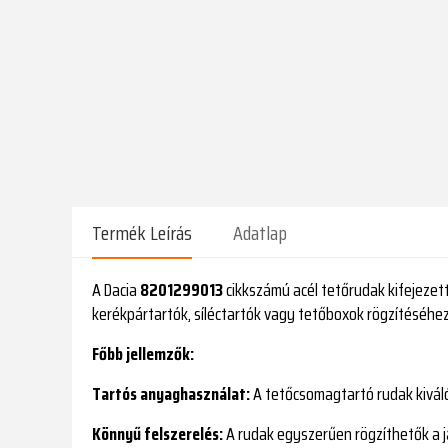
Termék Leírás
Adatlap
A Dacia
8201299013
cikkszámú acél tetőrudak kifejezet
kerékpártartók, síléctartók vagy tetőboxok rögzítéséhez,
Főbb jellemzők:
Tartós anyaghasználat:
A tetőcsomagtartó rudak kiváló
Könnyű felszerelés:
A rudak egyszerűen rögzíthetők a já