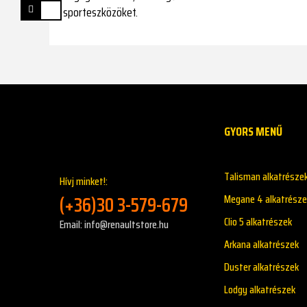
sporteszközöket.
GYORS MENŰ
Talisman alkatrésze
Hívj minket!:
(+36)30 3-579-679
Megane 4 alkatrésze
Clio 5 alkatrészek
Email: info@renaultstore.hu
Arkana alkatrészek
Duster alkatrészek
Lodgy alkatrészek