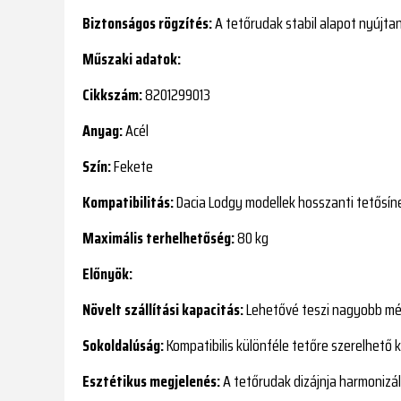
Biztonságos rögzítés:
A tetőrudak stabil alapot nyújtan
Műszaki adatok:
Cikkszám:
8201299013
Anyag:
Acél
Szín:
Fekete
Kompatibilitás:
Dacia Lodgy modellek hosszanti tetősíne
Maximális terhelhetőség:
80 kg
Előnyök:
Növelt szállítási kapacitás:
Lehetővé teszi nagyobb mér
Sokoldalúság:
Kompatibilis különféle tetőre szerelhető k
Esztétikus megjelenés:
A tetőrudak dizájnja harmonizál