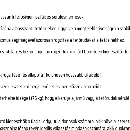
sszanti tetősínjei tiszták és sérülésmentesek.
ícióba a hosszanti tetősíneken, ügyelve a megfelelő távolságra a stabi
izmus segítségével szorosan rögzítse a tetőrudakat a tetősínekhez.
stabilan és biztonságosan rögzültek, mielőtt bármilyen kiegészítőt fel
k rögzítését és állapotát, különösen hosszabb utak előtt.
 azok esztétikai megjelenését és megelőzze a korróziót.
terhelhetőséget (75 kg), hogy elkerülje a jármű vagy a tetőrudak sérülé
ó kiegészítők a Dacia Lodgy tulajdonosok számára, akik növelni szeretn
lhasználhatóság révén ideális választás mindazok számára, akik gyakra