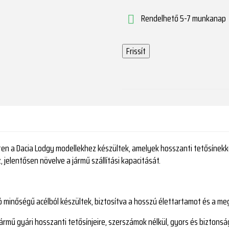
Rendelhető 5-7 munkanap

ten a Dacia Lodgy modellekhez készültek, amelyek hosszanti tetősínekke
 jelentősen növelve a jármű szállítási kapacitását.
 minőségű acélból készültek, biztosítva a hosszú élettartamot és a meg
rmű gyári hosszanti tetősínjeire, szerszámok nélkül, gyors és biztonság