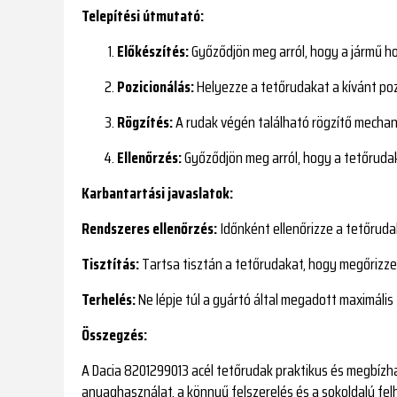
Telepítési útmutató:
Előkészítés:
Győződjön meg arról, hogy a jármű ho
Pozicionálás:
Helyezze a tetőrudakat a kívánt poz
Rögzítés:
A rudak végén található rögzítő mechan
Ellenőrzés:
Győződjön meg arról, hogy a tetőrudak 
Karbantartási javaslatok:
Rendszeres ellenőrzés:
Időnként ellenőrizze a tetőruda
Tisztítás:
Tartsa tisztán a tetőrudakat, hogy megőrizze
Terhelés:
Ne lépje túl a gyártó által megadott maximális 
Összegzés:
A Dacia 8201299013 acél tetőrudak praktikus és megbízhat
anyaghasználat, a könnyű felszerelés és a sokoldalú fe