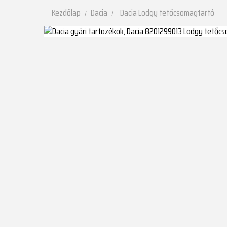
Kezdőlap
Dacia
Dacia Lodgy tetőcsomagtartó