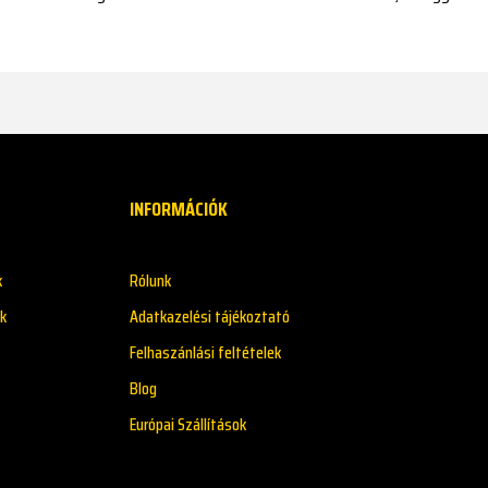
INFORMÁCIÓK
k
Rólunk
k
Adatkazelési tájékoztató
Felhaszánlási feltételek
Blog
Európai Szállítások