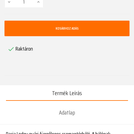
KOSÁRHOZ ADÁS
Raktáron

Termék Leírás
Adatlap
Dacia Lodgy gyári függőleges csomagtérháló. A hálónak