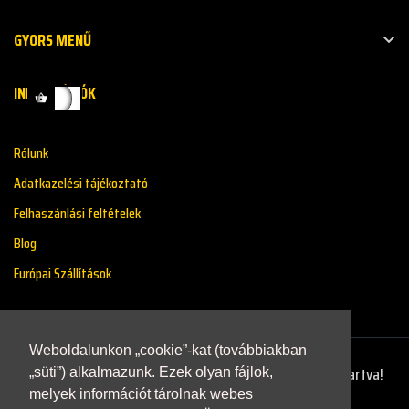
GYORS MENŰ

INFORMÁCIÓK
Rólunk
Adatkazelési tájékoztató
Felhaszánlási feltételek
Blog
Európai Szállítások
Weboldalunkon „cookie”-kat (továbbiakban
Copyright © 2021 - Renaultstore.hu - Minden Jog Fenntartva!
„süti”) alkalmazunk. Ezek olyan fájlok,
melyek információt tárolnak webes