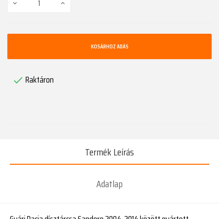
KOSÁRHOZ ADÁS
Raktáron

Termék Leírás
Adatlap
Gyári Dacia dísztárcsa Sandero 2004-2014 között gyártott