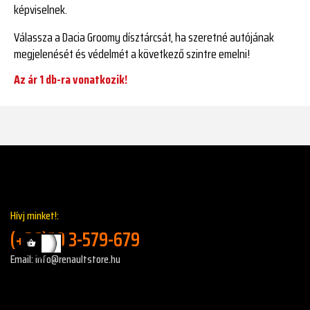
képviselnek.
Válassza a Dacia Groomy dísztárcsát, ha szeretné autójának
megjelenését és védelmét a következő szintre emelni!
Az ár 1 db-ra vonatkozik!
Hívj minket!:
(+36)30 3-579-679
Email: info@renaultstore.hu