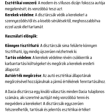
Esztétikai vonzerő
: A modern és stílusos dizájn fokozza autója
megjelenését, és vonzóbbá teszi azt.
Kerekek védelme
: A dísztárcsák védik a kerekeket a
szennyeződéstől és a kisebb sérülésektől, meghosszabbítva
ezzel azok élettartamát.
Használati előnyök:
Könnyen tisztítható
: A dísztárcsák sima felülete könnyen
tisztítható, így mindig újszerűen nézhetnek ki.
Tartós védelem
: A kerekek védelme révén csökkentik a
karbantartási költségeket és megőrzik a kerekek eredeti
állapotát.
Autóérték megőrzése
: Az autó esztétikai állapotának
megőrzésével hozzájárulnak a jármű értékének fenntartásához.
A Dacia dísztárcsa egy kiváló választás minden Dacia tulajdonos
számára, aki szeretné autóját még vonzóbbá tenni és
megvédeni a kerekeket. A dísztárcsák egyszerűen
felszerelhetők, tartósak és jelentős esztétikai értéket