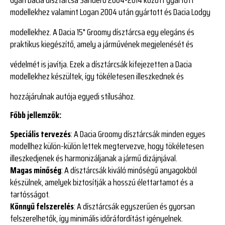
modellekhez valamint Logan 2004 után gyártott és Dacia Lodgy
modellekhez.
A Dacia 15" Groomy dísztárcsa egy elegáns és
praktikus kiegészítő, amely a járművének megjelenését és
védelmét is javítja. Ezek a dísztárcsák kifejezetten a Dacia
modellekhez készültek, így tökéletesen illeszkednek és
hozzájárulnak autója egyedi stílusához.
Főbb jellemzők:
Speciális tervezés
: A Dacia Groomy dísztárcsák minden egyes
modellhez külön-külön lettek megtervezve, hogy tökéletesen
illeszkedjenek és harmonizáljanak a jármű dizájnjával.
Magas minőség
: A dísztárcsák kiváló minőségű anyagokból
készülnek, amelyek biztosítják a hosszú élettartamot és a
tartósságot.
Könnyű felszerelés
: A dísztárcsák egyszerűen és gyorsan
felszerelhetők, így minimális időráfordítást igényelnek.