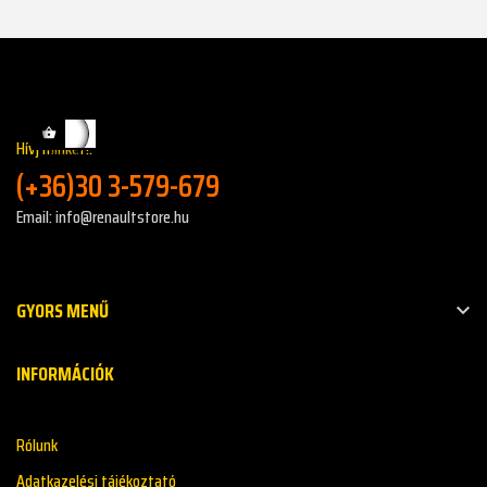
Hívj minket!:
(+36)30 3-579-679
Email: info@renaultstore.hu
GYORS MENŰ

INFORMÁCIÓK
Rólunk
Adatkazelési tájékoztató