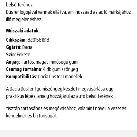
belső teréhez.
Duster logójával vannak ellátva, ami hozzáad az autó márkájához
illő megjelenéshez.
Műszaki adatok:
Cikkszám:
8201581618
Gyártó:
Dacia
Szín:
Fekete
Anyag:
Tartós, magas minőségű gumi
Csomag tartalma
: 4 db gumiszőnyeg
Kompatibilitás:
Dacia Duster I modellek
A Dacia Duster I gumiszőnyeg készlet megvásárlása egy
praktikus lépés, amely hozzájárul az autó belső terének
tisztán tartásához és megóvásához, valamint növeli a vezetés
kényelmét és biztonságát.