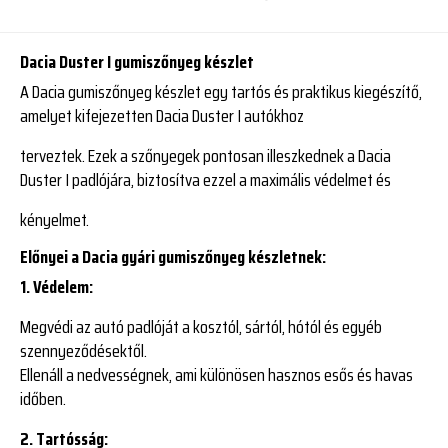
Dacia Duster I gumiszőnyeg készlet
A Dacia gumiszőnyeg készlet egy tartós és praktikus kiegészítő,
amelyet kifejezetten Dacia Duster I autókhoz
terveztek. Ezek a szőnyegek pontosan illeszkednek a Dacia
Duster I padlójára, biztosítva ezzel a maximális védelmet és
kényelmet.
Előnyei a Dacia gyári gumiszőnyeg készletnek:
1. Védelem:
Megvédi az autó padlóját a kosztól, sártól, hótól és egyéb
szennyeződésektől.
Ellenáll a nedvességnek, ami különösen hasznos esős és havas
időben.
2. Tartósság: