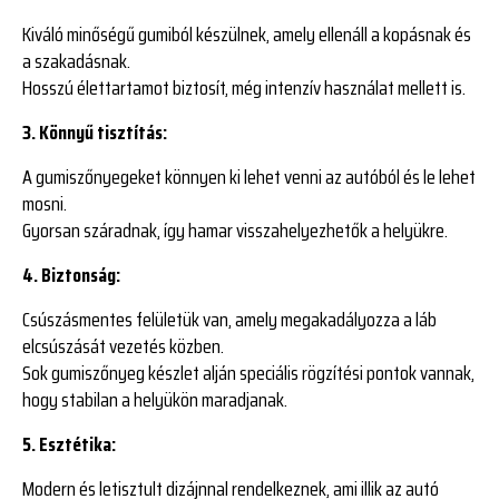
Kiváló minőségű gumiból készülnek, amely ellenáll a kopásnak és
a szakadásnak.
Hosszú élettartamot biztosít, még intenzív használat mellett is.
3. Könnyű tisztítás:
A gumiszőnyegeket könnyen ki lehet venni az autóból és le lehet
mosni.
Gyorsan száradnak, így hamar visszahelyezhetők a helyükre.
4. Biztonság:
Csúszásmentes felületük van, amely megakadályozza a láb
elcsúszását vezetés közben.
Sok gumiszőnyeg készlet alján speciális rögzítési pontok vannak,
hogy stabilan a helyükön maradjanak.
5. Esztétika:
Modern és letisztult dizájnnal rendelkeznek, ami illik az autó