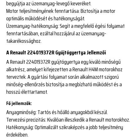
begyújtja az üzemanyag-levegő keveréket.
Motor teljesítményének fenntartása
: Biztosítja a motor
optimális működését és hatékonyságát.
Üzemanyag-hatékonyság
: Segít a megfelelő égési folyamat
fenntartásában, ezáltal hozzájárul az üzemanyag-
takarékossághoz.
A Renault 224019372R Gyújtógyertya Jellemzői
A Renault 224019372R gyújtógyertya egy kiváló minőségű
alkatrész, amelyet kifejezetten a Renault H4M motorokhoz
terveztek. A gyártási folyamat során alkalmazott szigorú
minőség-ellenőrzés biztosítja a megbízható működést és a
hosszú élettartamot.
Fő jellemzők:
Anyagminőség
: Tartós és hőálló anyagokból készül.
Tervezési precizitás
: Kiválóan illeszkedik a Renault motorokhoz.
Hatékonyság
: Optimalizált szikraképzés a jobb teljesítmény
érdekében.