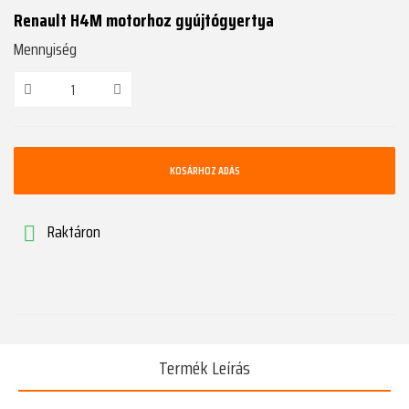
Renault H4M motorhoz gyújtógyertya
Mennyiség
KOSÁRHOZ ADÁS
Raktáron

Termék Leírás