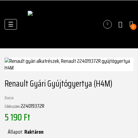
Váltás
☰
0
a
navigációhoz
Renault Gyári Gyújtógyertya (H4M)
Dacia
224019372R
Cikkszám
5 190 Ft
Állapot:
Raktáron