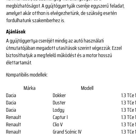
megbízhatóságot. A gyújtógyertyák cseréje egyszerű feladat,
amelyet akár otthon is elvégezhetünk, de szükség esetén
fordulhatunk szakemberhez is.
Ajánlások
A gyújtógyertya cseréjét mindig az autó használati
útmutatójában megadott utasítások szerint végezzük. Ezzel
biztosíthatjuk a megfelelő működést és a motor hosszú
élettartamát.
Kompatibilis modellek:
Márka
Modell
Dacia
Dokker
1.3 TCe 
Dacia
Duster
1.3 TCe 
Dacia
Lodgy
1.3 TCe 
Renault
Captur I
1.3 TCe 
Renault
Clio V
1.3 TCe 
Renault
Grand Scénic IV
1.3 TCe 