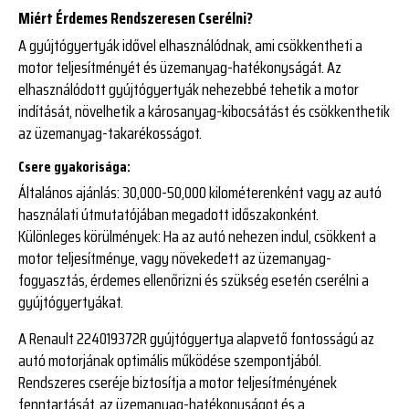
Miért Érdemes Rendszeresen Cserélni?
A gyújtógyertyák idővel elhasználódnak, ami csökkentheti a
motor teljesítményét és üzemanyag-hatékonyságát. Az
elhasználódott gyújtógyertyák nehezebbé tehetik a motor
indítását, növelhetik a károsanyag-kibocsátást és csökkenthetik
az üzemanyag-takarékosságot.
Csere gyakorisága:
Általános ajánlás
: 30,000-50,000 kilométerenként vagy az autó
használati útmutatójában megadott időszakonként.
Különleges körülmények
: Ha az autó nehezen indul, csökkent a
motor teljesítménye, vagy növekedett az üzemanyag-
fogyasztás, érdemes ellenőrizni és szükség esetén cserélni a
gyújtógyertyákat.
A Renault 224019372R gyújtógyertya alapvető fontosságú az
autó motorjának optimális működése szempontjából.
Rendszeres cseréje biztosítja a motor teljesítményének
fenntartását, az üzemanyag-hatékonyságot és a