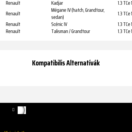
Renault
Kadjar
1.3 TCe 
Mégane IV (hatch, Grandtour,
Renault
1.3 TCe
sedan)
Renault
Scénic IV
1.3 TCe 
Renault
Talisman / Grandtour
1.3 TCe 
Kompatibilis Alternatívák