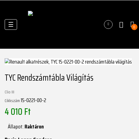
Váltás
☰
0
a
navigációhoz
TYC Rendszámtábla Világítás
Clio III
15-0221-00-2
Cikkszám
4 010 Ft
Állapot:
Raktáron