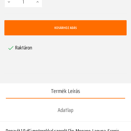
KOSÁRHOZ ADÁS
Raktáron

Termék Leírás
Adatlap
Renault 1.9 dCi motorokkal szerelt Clio, Megane, Laguna, Scenic