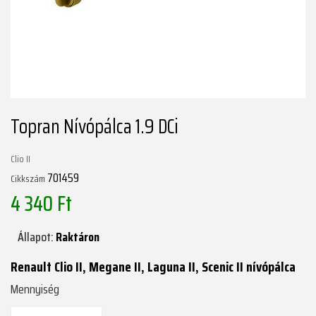
Topran Nívópálca 1.9 DCi
Clio II
701459
Cikkszám
4 340 Ft
Állapot:
Raktáron
Renault Clio II, Megane II, Laguna II, Scenic II nívópálca
Mennyiség