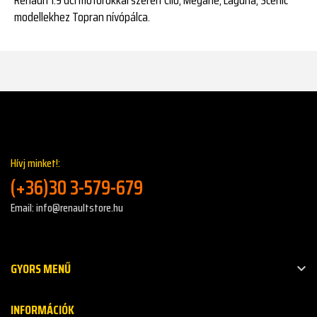
modellekhez Topran nívópálca.
Hívj minket!:
(+36)30 3-579-679
Email: info@renaultstore.hu
GYORS MENŰ

INFORMÁCIÓK