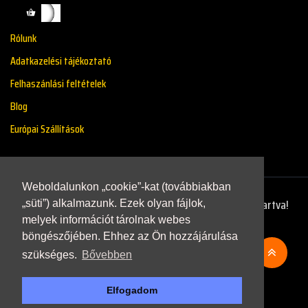
Rólunk
Adatkazelési tájékoztató
Felhaszánlási feltételek
Blog
Európai Szállítások
Weboldalunkon „cookie”-kat (továbbiakban
Copyright © 2021 - Renaultstore.hu - Minden Jog Fenntartva!
„süti”) alkalmazunk. Ezek olyan fájlok,
melyek információt tárolnak webes
böngészőjében. Ehhez az Ön hozzájárulása
szükséges.
Bővebben
Elfogadom