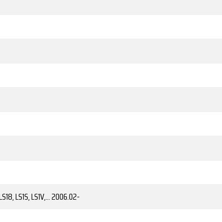
-
18, LS1S, LS1V,...
2006.02-