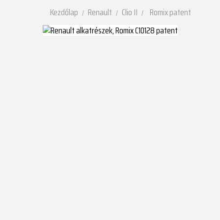
Kezdőlap
Renault
Clio II
Romix patent