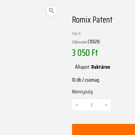

Romix Patent
Clio II
C10128
Cikkszám
3 050 Ft
Állapot:
Raktáron
10 db / csomag
Mennyiség