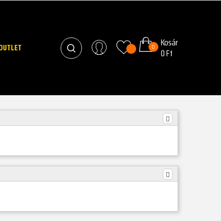
Kosár
OUTLET
0
0 Ft