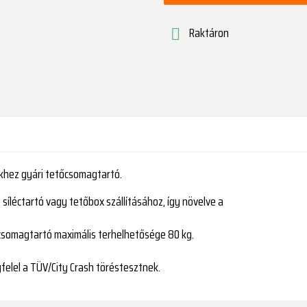
Raktáron

ekhez gyári tetőcsomagtartó.
 síléctartó vagy tetőbox szállításához, így növelve a
tőcsomagtartó maximális terhelhetősége 80 kg.
lel a TÜV/City Crash töréstesztnek.