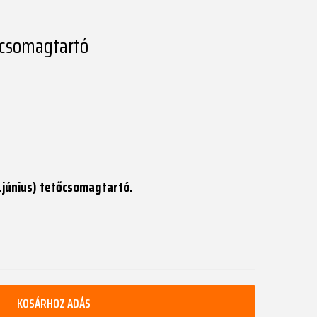
őcsomagtartó
.június) tetőcsomagtartó.
KOSÁRHOZ ADÁS