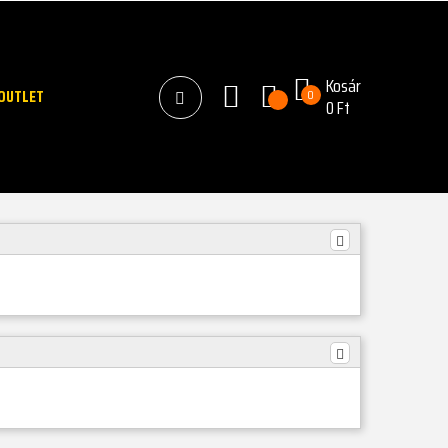
Kosár
OUTLET
0
0 Ft