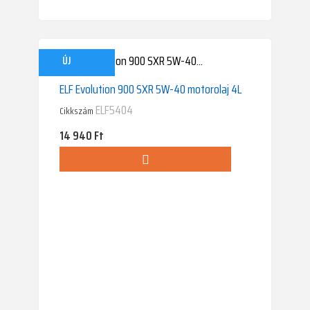
ÚJ
ELF Evolution 900 SXR 5W-40 motorolaj 4L
ELF5404
Cikkszám
Ár
14 940 Ft