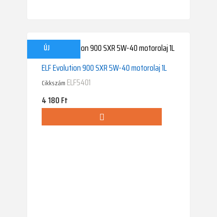
ÚJ
ELF Evolution 900 SXR 5W-40 motorolaj 1L
ELF5401
Cikkszám
Ár
4 180 Ft