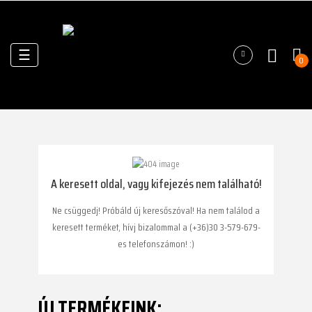
Váltás
☰
0
a
navigációhoz
A keresett oldal, vagy kifejezés nem található!
Ne csüggedj! Próbáld új keresőszóval! Ha nem találod a
keresett terméket, hívj bizalommal a (+36)30 3-579-679-
es telefonszámon! :)
ÚJ TERMÉKEINK: