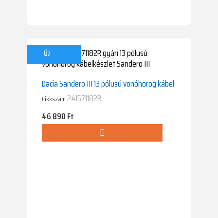
ÚJ
Dacia Sandero III 13 pólusú vonóhorog kábel
241571182R
Cikkszám
Ár
46 890 Ft