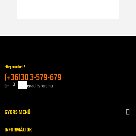
Hívj minket!:
(+36)30 3-579-679
Email: info@renaultstore.hu
GYORS MENŰ

INFORMÁCIÓK