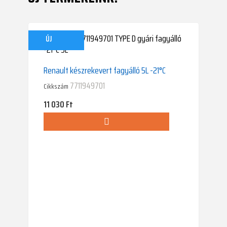
ÚJ
Renault készrekevert fagyálló 5L -21°C
7711949701
Cikkszám
Ár
11 030 Ft